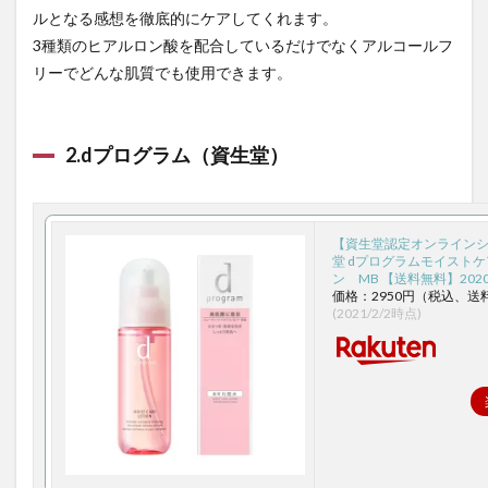
ルとなる感想を徹底的にケアしてくれます。
5.ちふ
れ
3種類のヒアルロン酸を配合しているだけでなくアルコールフ
リーでどんな肌質でも使用できます。
2
30
代女
性に
2.dプログラム（資生堂）
人気
の日
本の
化粧
品ブ
【資生堂認定オンライン
ラン
堂 dプログラムモイスト
ド
ン MB 【送料無料】2020
価格：2950円（税込、送
2.1
(2021/2/2時点)
1. ス
クワ
ラン
（ハ
ーバ
ー）
2.2
2.ソフ