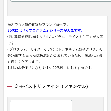
ィー
ナ
（花
王製
薬）
海外でも人気の化粧品ブランド資生堂。
2.3
20代には『ｄプログラム』シリーズが人気です。
3.アン
特に乾燥敏感肌向けの『dプログラム モイストケア』が人気
フィ
です。
ネス
（ア
dプログラム モイストケアにはトラネキサム酸やグリチルリ
ルビ
チン酸2Kと言った抗炎成分が含まれているため、敏感なお肌
オ
も優しくケアします。
ン）
お肌の水分不足になりやすい20代後半におすすめです。
2.4
4.スキ
ンパ
ワー
3. モイストリファイン（ファンケル）
（エ
スケ
ーツ
ー）
2.5