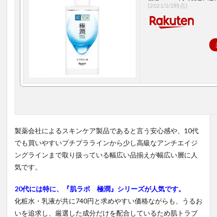
(2021/2/2時点)
1.3
3. モ
イス
トリ
ファ
イン
（フ
ァン
ケ
ル）
1.4
4. 薬
用ス
製薬会社によるスキンケア製品であると言う安心感や、10代
キン
コン
でも買いやすいプチプララインから少し高級なアンチエイジ
ディ
ングラインまで取り扱っている幅広い品揃えが幅広い層に人
ショ
気です。
ナー
（ア
ルビ
20代には特に、『肌ラボ 極潤』シリーズが人気です。
オ
化粧水・乳液が共に740円と求めやすい価格ながらも、うるお
ン）
いを追求し、厳選した成分だけを配合しているため肌トラブ
1.5