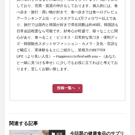
しており、売買・賃貸の仲介もしております。個人的には、食
べ歩き・旅行・買い物が好きで、食べ歩きでは食べログレビュ
ア―ランキング上位・インスタグラム1万フォロワー以上であ
り、旅行では国内と韓国が好きで滞在回数は約40回。韓国語も
日常会話程度なら可能です。好奇心が旺盛で、様々なことに関
心があり、食べること・ビジネス・日常的な気づき・便利グッ
ズ・韓国観光スポットやファッション・カメラ・文化・言語な
ど幅広く、実体験をもとにご紹介し、皆様方のBETTER
LIFE（より良い人生）～Happiness to find with you～（あなた
と一緒に見つける幸せ）に少しでもお役に立てればと考えてお
ります。宜しくお願い致します。
投稿一覧へ
関連する記事
今話題の健康食品のサプリ
健康