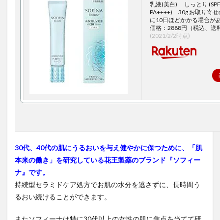
乳液(美白) しっとり (SPF
PA++++) 30g お取り
に10日ほどかかる場合が
価格：2888円（税込、送
(2021/2/2時点)
30代、40代の肌にうるおいを与え健やかに保つために、「肌
本来の働き」を研究している花王製薬のブランド『ソフィー
ナ』です。
持続型セラミドケア処方でお肌の水分を逃さずに、長時間う
るおい続けることができます。
またソフィーナは特に30代以上の女性の肌に焦点を当てて研