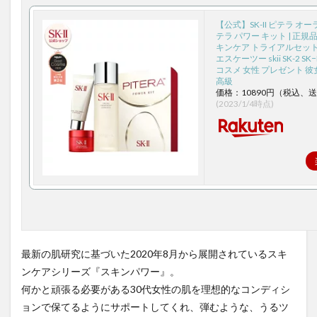
【公式】SK-II ピテラ オーラ
テラ パワー キット | 正規品
キンケア トライアルセット お
エスケーツー skii SK-2 SK−II
コスメ 女性 プレゼント 彼
高級
価格：10890円（税込、送
(2023/1/4時点)
最新の肌研究に基づいた2020年8月から展開されているスキ
ンケアシリーズ『スキンパワー』。
何かと頑張る必要がある30代女性の肌を理想的なコンディシ
ョンで保てるようにサポートしてくれ、弾むような、うるツ