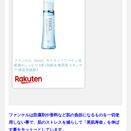
5.雪肌
精
（コ
ーセ
ー）
3
まと
め
ファンケル（fancl）モイストリファイン 化
粧液 II しっとり 1本 [ 化粧水 無添加 スキンケ
ア 保湿 乾燥肌 ]
ファンケルは防腐剤や香料など肌の負担になるものを一切使
用しない事で、肌のストレスを減らして「美肌寿命」を伸ば
す事をモットーとしています。