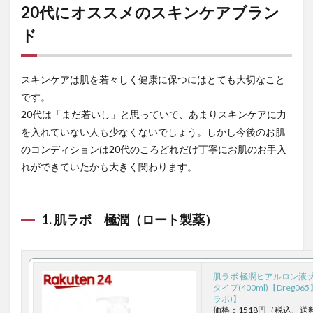
オス
20代にオススメのスキンケアブラン
スメ
ド
のス
キン
ケア
ブラ
スキンケアは肌を若々しく健康に保つにはとても大切なこと
ンド
です。
1.1
20代は「まだ若いし」と思っていて、あまりスキンケアに力
1. 肌
ラ
を入れていない人も少なくないでしょう。しかし今後のお肌
ボ
のコンディションは20代のころどれだけ丁寧にお肌のお手入
極潤
れができていたかも大きく関わります。
（ロ
ート
製
薬）
1. 肌ラボ 極潤（ロート製薬）
1.2
2.dプ
ログ
ラム
肌ラボ 極潤ヒアルロン液 
（資
タイプ(400ml)【Dreg0
生
ラボ)】
堂）
価格：1518円（税込、送