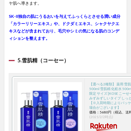
ヤ肌へ導きます。
SK-II独自の肌にうるおいを与えてふっくらとさせる潤い成分
「カラーリリーエキス」や、ドクダミエキス、シャクヤクエ
キスなどが含まれており、毛穴やシミの気になる肌のコンデ
ィションを整えます。
5.雪肌精（コーセー）
【選べる2種類】 薬用 雪肌
500ml 雪肌精 化粧水 500
限定 サイズ [KOSE こー
みずみずしいタイプ しっと
【※入荷時期によりパッ
場合がございます】
価格：5680円（税込、送
(2021/2/2時点)