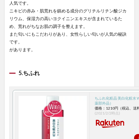
人気です。
ニキビの赤み・肌荒れを鎮める成分のグリチルリチン酸ジカ
リウム、保湿力の高いヨクイニンエキスが含まれているた
め、荒れがちなお肌の調子を整えます。
また匂いにもこだわりがあり、女性らしい匂いが人気の秘訣
です。
があります。
5.ちふれ
ちふれ化粧品 美白化粧水 W 
薬部外品）
価格：1210円（税込、送
(2021/2/2時点)