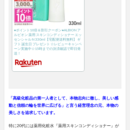
●ポイント10倍＆割引クーポン●ALBION ア
ルビオン 薬用 スキンコンディショナー エッ
センシャル N 330ml【宅配便送料無料】 ギ
フト 誕生日 プレゼント ☆レビューキャンペ
ーン実施中☆15時までの決済確認で即日発
送！
「高級化粧品の第一人者として、本物志向に徹し、美しい感
動と信頼の輪を世界に広げる」と言う経営理念の元、本物の
美しさを追求しています。
特に20代には薬用化粧水『薬用スキンコンディショナー』が