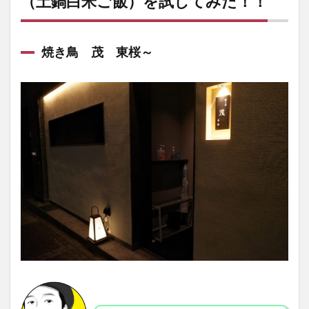
（土鍋白米ご飯）を試してみた！！
き！！
おまか
せコー
ス
焼き鳥 茂 東桜～
6,600
円（土
鍋白米
ご飯）
を試し
てみ
た！！
1.1
焼き
鳥
茂
東桜
～
1.2
まと
め