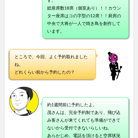
す。
総座席数18席（個室あり）！！カウン
ター座席はコの字型の12席！！厨房の
中央で大将が一人で焼き鳥を創作して
います。
ところで、今回、よく予約取れました
ね。
どれくらい前から予約したの？
約1週間前に予約したよ。
茂さんは、完全予約制であり、飛び込
み客さんが来てくれても準備ができて
ないから受付できないらしいね。
あらかじめ、電話を頂けると空席状況