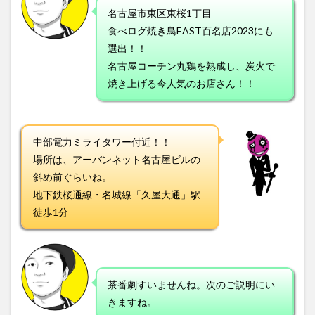
名古屋市東区東桜1丁目
食べログ焼き鳥EAST百名店2023にも
選出！！
名古屋コーチン丸鶏を熟成し、炭火で
焼き上げる今人気のお店さん！！
中部電力ミライタワー付近！！
場所は、アーバンネット名古屋ビルの
斜め前ぐらいね。
地下鉄桜通線・名城線「久屋大通」駅
徒歩1分
茶番劇すいませんね。次のご説明にい
きますね。