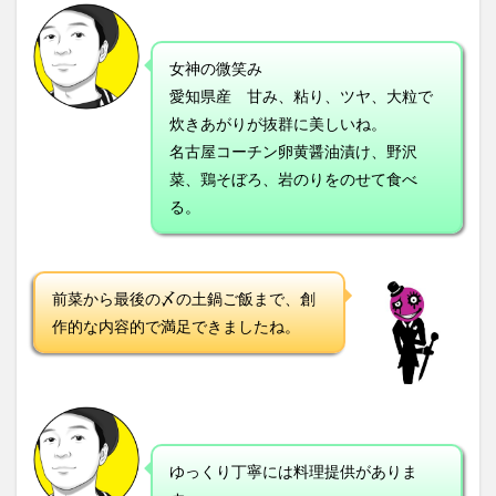
女神の微笑み
愛知県産 甘み、粘り、ツヤ、大粒で
炊きあがりが抜群に美しいね。
名古屋コーチン卵黄醤油漬け、野沢
菜、鶏そぼろ、岩のりをのせて食べ
る。
前菜から最後の〆の土鍋ご飯まで、創
作的な内容的で満足できましたね。
ゆっくり丁寧には料理提供がありま