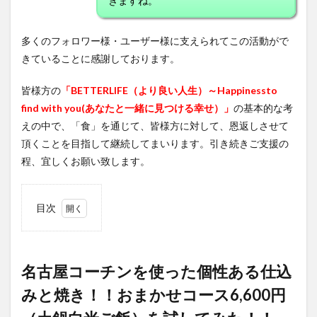
きますね。
多くのフォロワー様・ユーザー様に支えられてこの活動がで
きていることに感謝しております。
皆様方の
「
BETTER
LIFE
（より良い人生）～
Happiness
to
find with you(
あなたと一緒に見つける幸せ）」
の基本的な考
えの中で、「食」を通じて、皆様方に対して、恩返しさせて
頂くことを目指して継続してまいります。引き続きご支援の
程、宜しくお願い致します。
目次
1
名古屋
コーチ
ンを使
名古屋コーチンを使った個性ある仕込
った個
みと焼き！！おまかせコース6,600円
性ある
仕込み
と焼