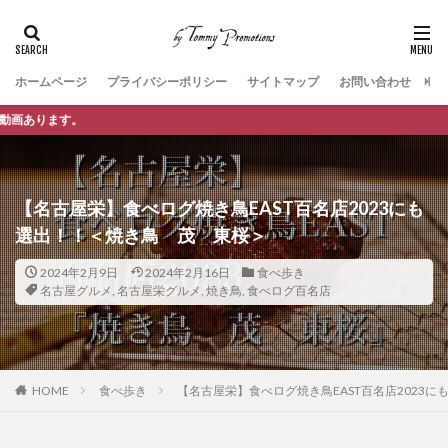
ホームページ
プライバシーポリシー
サイトマップ
お問い合わせ
🐈「BETTER LIFE」～Happ
【名古屋栄】食べログ焼き鳥EAST百名店2023にも
選出！！＜焼き鳥 茂 東桜＞
2024年2月9日
2024年2月16日
食べ歩き
名古屋グルメ
,
名古屋栄グルメ
,
焼き鳥
,
食べログ百名店
HOME
食べ歩き
【名古屋栄】食べログ焼き鳥EAST百名店2023