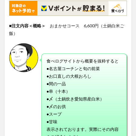
■注文内容＜概略＞
おまかせコース 6,600円（土鍋白米ご
飯）
食べログサイトから概要を抜粋すると
●名古屋コーチンと旬の前菜
●お口直しの大根おろし
●間の一品
●串（十本）
●〆（土鍋炊き愛知県産白米）
●〆のお供
●スープ
●甘味
表示されております。実際にその内容