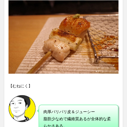
【むねにく】
肉厚パリパリ皮＆ジューシー
脂肪少なめで繊維質あるが全体的な柔
らかさある。