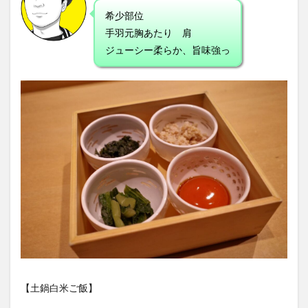
希少部位
手羽元胸あたり 肩
ジューシー柔らか、旨味強っ
【土鍋白米ご飯】