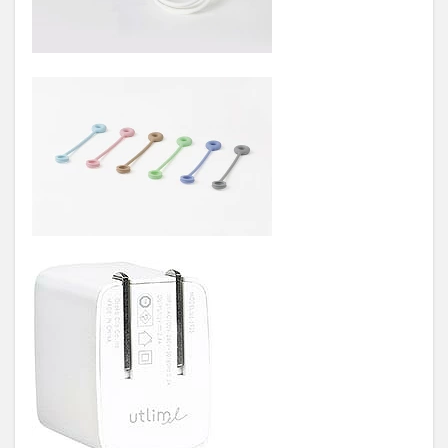
1.4
4. 3口
コン
セン
ト1.5
ｍ
USB
ポー
ト付
1.5
5.スリ
ムポ
ータ
ブル
コン
セン
ト
ユー
トリ
ムエ
ル
USB
ポー
ト付