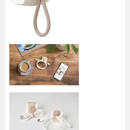
ブル
リン
グ付
1.2
2. し
なや
かシ
リコ
ン
USB
ケー
ブル
1.3
3.スリ
ムポ
ータ
ブル
コン
セン
ト
ポー
チ付