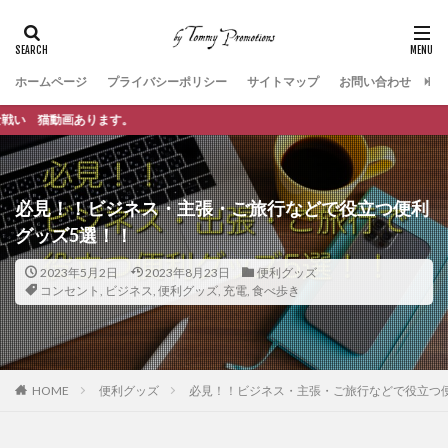
ホームページ
プライバシーポリシー
サイトマップ
お問い合わせ
🐈「BETTER 
必見！！ビジネス・主張・ご旅行などで役立つ便利
グッズ5選！！
2023年5月2日
2023年8月23日
便利グッズ
コンセント
,
ビジネス
,
便利グッズ
,
充電
,
食べ歩き
HOME
便利グッズ
必見！！ビジネス・主張・ご旅行などで役立つ