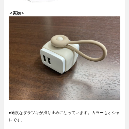
2
まと
＜実物＞
め
●適度なザラツキが滑り止めになっています。カラーもオシャ
レです。