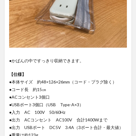
●かばんの中ですっきり収納できます。
【仕様】
●本体サイズ 約48×126×26mm（コード・プラグ除く）
●コード長 約15㎝
●ACコンセント3個口
●USBポート3個口（USB Type-A×3）
●入力 AC 100V 50/60Hz
●出力 ACコンセント AC100V 合計1400Wまで
●出力 USBポート DC5V 3.4A（3ポート合計・最大値）
●重量は約123g