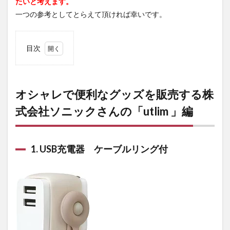
たいと考えます。
一つの参考としてとらえて頂ければ幸いです。
目次
1
オ
シャレ
で便利
なグッ
オシャレで便利なグッズを販売する株
ズを販
式会社ソニックさんの「utlim 」編
売する
株式会
社ソニ
ックさ
んの
1. USB充電器 ケーブルリング付
「utlim
」編
1.1
1.
USB
充電
器
ケー