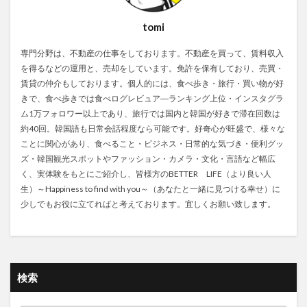
tomi
専門分野は、不動産の仕事をしております。不動産を買って、賃料収入
を得るなどの運用と、売却をしています。免許を保有しており、売買・
賃貸の仲介もしております。個人的には、食べ歩き・旅行・買い物が好
きで、食べ歩きでは食べログレビュア―ランキング上位・インスタグラ
ム1万フォロワー以上であり、旅行では国内と韓国が好きで滞在回数は
約40回。韓国語も日常会話程度なら可能です。好奇心が旺盛で、様々な
ことに関心があり、食べること・ビジネス・日常的な気づき・便利グッ
ズ・韓国観光スポットやファッション・カメラ・文化・言語など幅広
く、実体験をもとにご紹介し、皆様方のBETTER LIFE（より良い人
生）～Happiness to find with you～（あなたと一緒に見つける幸せ）に
少しでもお役に立てればと考えております。宜しくお願い致します。
検索