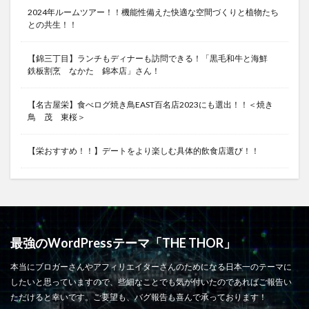
2024年ルームツアー！！機能性備えた快適な空間づくりと植物たち
との共生！！
【錦三丁目】ランチもディナーも訪問できる！「黒毛和牛と海鮮
鉄板割烹 なかた 錦本店」さん！
【名古屋栄】食べログ焼き鳥EAST百名店2023にも選出！！＜焼き
鳥 茂 東桜＞
【栄おすすめ！！】デートをより楽しむ具体的飲食店選び！！
最強のWordPressテーマ「THE THOR」
本当にブロガーさんやアフィリエイターさんのためになる日本一のテーマに
したいと思っていますので、些細なことでも気が付いたのであればご報告い
ただけると幸いです。ご要望も、バグ報告も喜んで承っております！