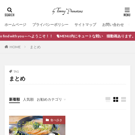
ホームページ
プライバシーポリシー
サイトマップ
お問い合わせ
to find with you～へようこそ！！ 🐈MENU内にキュートな戦い 猫動画あります。
HOME
まとめ
TAG
まとめ
新着順
人気順
お勧めカテゴリ
ブログ作成
食べ歩き