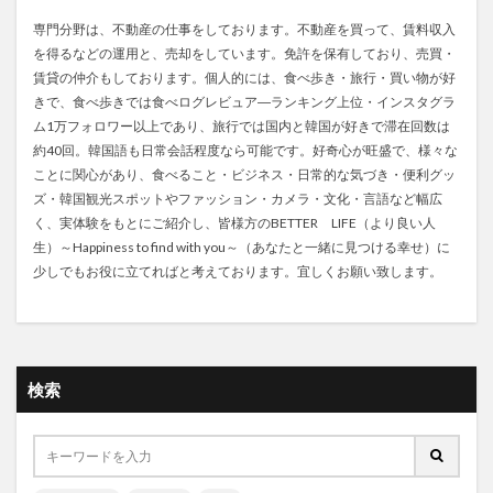
専門分野は、不動産の仕事をしております。不動産を買って、賃料収入
を得るなどの運用と、売却をしています。免許を保有しており、売買・
賃貸の仲介もしております。個人的には、食べ歩き・旅行・買い物が好
きで、食べ歩きでは食べログレビュア―ランキング上位・インスタグラ
ム1万フォロワー以上であり、旅行では国内と韓国が好きで滞在回数は
約40回。韓国語も日常会話程度なら可能です。好奇心が旺盛で、様々な
ことに関心があり、食べること・ビジネス・日常的な気づき・便利グッ
ズ・韓国観光スポットやファッション・カメラ・文化・言語など幅広
く、実体験をもとにご紹介し、皆様方のBETTER LIFE（より良い人
生）～Happiness to find with you～（あなたと一緒に見つける幸せ）に
少しでもお役に立てればと考えております。宜しくお願い致します。
検索