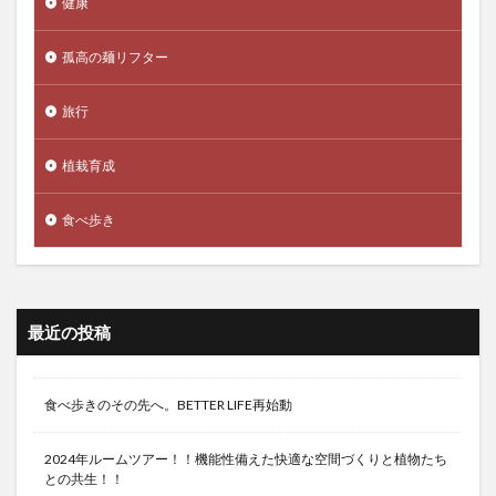
健康
孤高の麺リフター
旅行
植栽育成
食べ歩き
最近の投稿
食べ歩きのその先へ。BETTER LIFE再始動
2024年ルームツアー！！機能性備えた快適な空間づくりと植物たち
との共生！！