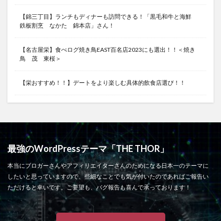
【錦三丁目】ランチもディナーも訪問できる！「黒毛和牛と海鮮
鉄板割烹 なかた 錦本店」さん！
【名古屋栄】食べログ焼き鳥EAST百名店2023にも選出！！＜焼き
鳥 茂 東桜＞
【栄おすすめ！！】デートをより楽しむ具体的飲食店選び！！
最強のWordPressテーマ「THE THOR」
本当にブロガーさんやアフィリエイターさんのためになる日本一のテーマに
したいと思っていますので、些細なことでも気が付いたのであればご報告い
ただけると幸いです。ご要望も、バグ報告も喜んで承っております！