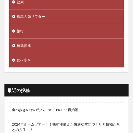
健康
孤高の麺リフター
旅行
植栽育成
食べ歩き
最近の投稿
食べ歩きのその先へ。BETTER LIFE再始動
2024年ルームツアー！！機能性備えた快適な空間づくりと植物たち
との共生！！