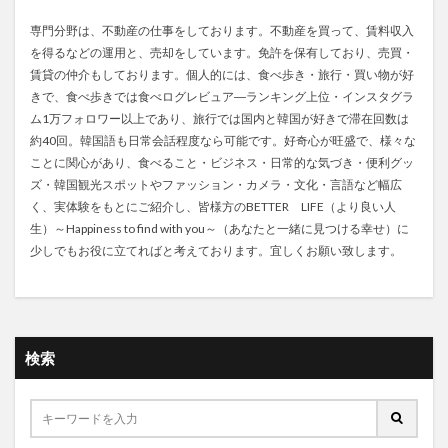
専門分野は、不動産の仕事をしております。不動産を買って、賃料収入
を得るなどの運用と、売却をしています。免許を保有しており、売買・
賃貸の仲介もしております。個人的には、食べ歩き・旅行・買い物が好
きで、食べ歩きでは食べログレビュア―ランキング上位・インスタグラ
ム1万フォロワー以上であり、旅行では国内と韓国が好きで滞在回数は
約40回。韓国語も日常会話程度なら可能です。好奇心が旺盛で、様々な
ことに関心があり、食べること・ビジネス・日常的な気づき・便利グッ
ズ・韓国観光スポットやファッション・カメラ・文化・言語など幅広
く、実体験をもとにご紹介し、皆様方のBETTER LIFE（より良い人
生）～Happiness to find with you～（あなたと一緒に見つける幸せ）に
少しでもお役に立てればと考えております。宜しくお願い致します。
検索