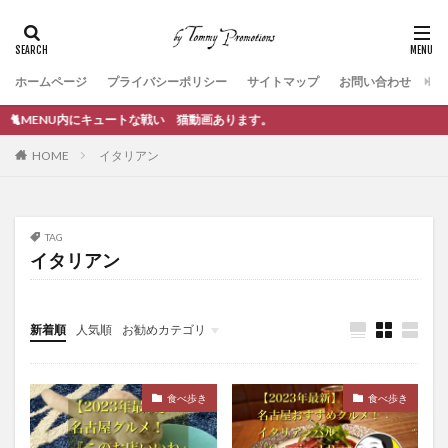
ホームページ
プライバシーポリシー
サイトマップ
お問い合わせ
こそ！！ 🐈MENU内にキュートな戦い 猫動画あります。
HOME
イタリアン
TAG
イタリアン
新着順
人気順
お勧めカテゴリ
ブログ作成
食べ歩き
食べ歩き