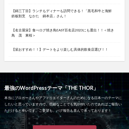
【錦三丁目】ランチもディナーも訪問できる！「黒毛和牛と海鮮
鉄板割烹 なかた 錦本店」さん！
【名古屋栄】食べログ焼き鳥EAST百名店2023にも選出！！＜焼き
鳥 茂 東桜＞
【栄おすすめ！！】デートをより楽しむ具体的飲食店選び！！
最強のWordPressテーマ「THE THOR」
本当にブロガーさんやアフィリエイターさんのためになる日本一のテーマに
したいと思っていますので、些細なことでも気が付いたのであればご報告い
ただけると幸いです。ご要望も、バグ報告も喜んで承っております！