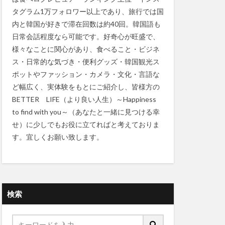
タグラム1万フォロワー以上であり、旅行では国
内と韓国が好きで滞在回数は約40回。韓国語も
日常会話程度なら可能です。好奇心が旺盛で、
様々なことに関心があり、食べること・ビジネ
ス・日常的な気づき・便利グッズ・韓国観光ス
ポットやファッション・カメラ・文化・言語な
ど幅広く、実体験をもとにご紹介し、皆様方の
BETTER LIFE（より良い人生）～Happiness
to find with you～（あなたと一緒に見つける幸
せ）に少しでもお役に立てればと考えておりま
す。宜しくお願い致します。
検索