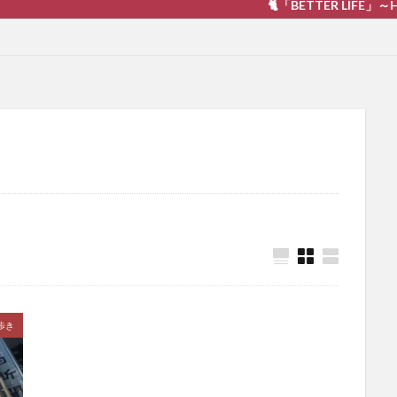
🐈「BETTER LIFE」～Happiness
歩き