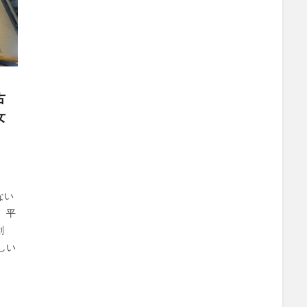
古
女
ない
、平
創
しい