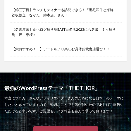
【錦三丁目】ランチもディナーも訪問できる！「黒毛和牛と海鮮
鉄板割烹 なかた 錦本店」さん！
【名古屋栄】食べログ焼き鳥EAST百名店2023にも選出！！＜焼き
鳥 茂 東桜＞
【栄おすすめ！！】デートをより楽しむ具体的飲食店選び！！
最強のWordPressテーマ「THE THOR」
本当にブロガーさんやアフィリエイターさんのためになる日本一のテーマに
したいと思っていますので、些細なことでも気が付いたのであればご報告い
ただけると幸いです。ご要望も、バグ報告も喜んで承っております！