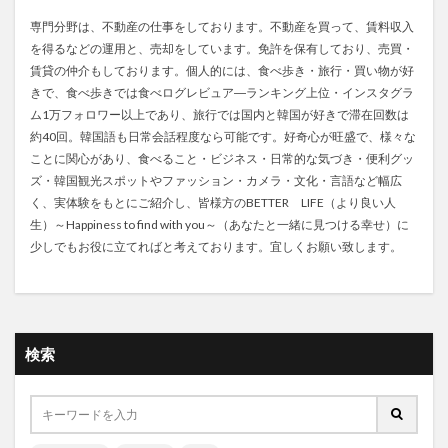
専門分野は、不動産の仕事をしております。不動産を買って、賃料収入
を得るなどの運用と、売却をしています。免許を保有しており、売買・
賃貸の仲介もしております。個人的には、食べ歩き・旅行・買い物が好
きで、食べ歩きでは食べログレビュア―ランキング上位・インスタグラ
ム1万フォロワー以上であり、旅行では国内と韓国が好きで滞在回数は
約40回。韓国語も日常会話程度なら可能です。好奇心が旺盛で、様々な
ことに関心があり、食べること・ビジネス・日常的な気づき・便利グッ
ズ・韓国観光スポットやファッション・カメラ・文化・言語など幅広
く、実体験をもとにご紹介し、皆様方のBETTER LIFE（より良い人
生）～Happiness to find with you～（あなたと一緒に見つける幸せ）に
少しでもお役に立てればと考えております。宜しくお願い致します。
検索