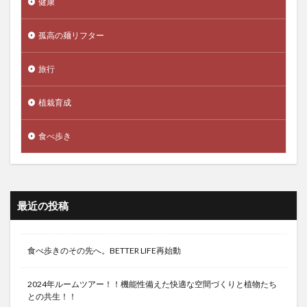
健康
孤高の麺リフター
旅行
植栽育成
食べ歩き
最近の投稿
食べ歩きのその先へ。BETTER LIFE再始動
2024年ルームツアー！！機能性備えた快適な空間づくりと植物たち
との共生！！