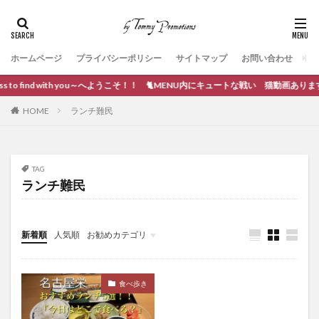
ホームページ
プライバシーポリシー
サイトマップ
お問い合わせ
s to find with you～へようこそ！！ 🐈MENU内にキュートな戦い 猫動画あります。
HOME
ランチ難民
TAG
ランチ難民
新着順
人気順
お勧めカテゴリ
ブログ作成
食べ歩き