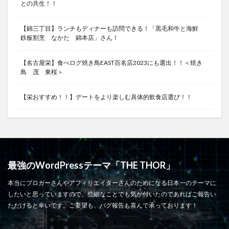
との共生！！
【錦三丁目】ランチもディナーも訪問できる！「黒毛和牛と海鮮
鉄板割烹 なかた 錦本店」さん！
【名古屋栄】食べログ焼き鳥EAST百名店2023にも選出！！＜焼き
鳥 茂 東桜＞
【栄おすすめ！！】デートをより楽しむ具体的飲食店選び！！
最強のWordPressテーマ「THE THOR」
本当にブロガーさんやアフィリエイターさんのためになる日本一のテーマに
したいと思っていますので、些細なことでも気が付いたのであればご報告い
ただけると幸いです。ご要望も、バグ報告も喜んで承っております！