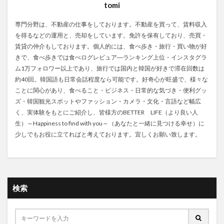
tomi
専門分野は、不動産の仕事をしております。不動産を買って、賃料収入
を得るなどの運用と、売却をしています。免許を保有しており、売買・
賃貸の仲介もしております。個人的には、食べ歩き・旅行・買い物が好
きで、食べ歩きでは食べログレビュア―ランキング上位・インスタグラ
ム1万フォロワー以上であり、旅行では国内と韓国が好きで滞在回数は
約40回。韓国語も日常会話程度なら可能です。好奇心が旺盛で、様々な
ことに関心があり、食べること・ビジネス・日常的な気づき・便利グッ
ズ・韓国観光スポットやファッション・カメラ・文化・言語など幅広
く、実体験をもとにご紹介し、皆様方のBETTER LIFE（より良い人
生）～Happiness to find with you～（あなたと一緒に見つける幸せ）に
少しでもお役に立てればと考えております。宜しくお願い致します。
検索