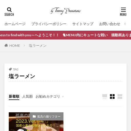
ホームページ
プライバシーポリシー
サイトマップ
お問い合わせ
ss to find with you～へようこそ！！ 🐈MENU内にキュートな戦い 猫動画あります。
HOME
塩ラーメン
TAG
塩ラーメン
新着順
人気順
お勧めカテゴリ
ブログ作成
孤高の麺リフター