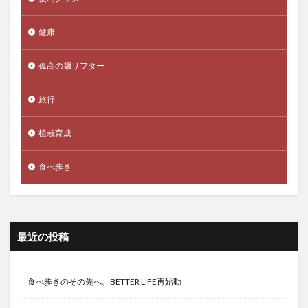
健康
孤高の麺リフター
旅行
植栽育成
食べ歩き
最近の投稿
食べ歩きのその先へ。BETTER LIFE再始動