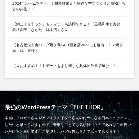
2024年ルームツアー！！機能性備えた快適な空間づくりと植物たち
との共生！！
【錦三丁目】ランチもディナーも訪問できる！「黒毛和牛と海鮮
鉄板割烹 なかた 錦本店」さん！
【名古屋栄】食べログ焼き鳥EAST百名店2023にも選出！！＜焼き
鳥 茂 東桜＞
【栄おすすめ！！】デートをより楽しむ具体的飲食店選び！！
最強のWordPressテーマ「THE THOR」
本当にブロガーさんやアフィリエイターさんのためになる日本一のテーマに
したいと思っていますので、些細なことでも気が付いたのであればご報告い
ただけると幸いです。ご要望も、バグ報告も喜んで承っております！