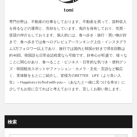
tomi
専門分野は、不動産の仕事をしております。不動産を買って、賃料収入
を得るなどの運用と、売却をしています。免許を保有しており、売買・
賃貸の仲介もしております。個人的には、食べ歩き・旅行・買い物が好
きで、食べ歩きでは食べログレビュア―ランキング上位・インスタグラ
ム1万フォロワー以上であり、旅行では国内と韓国が好きで滞在回数は
約40回。韓国語も日常会話程度なら可能です。好奇心が旺盛で、様々な
ことに関心があり、食べること・ビジネス・日常的な気づき・便利グッ
ズ・韓国観光スポットやファッション・カメラ・文化・言語など幅広
く、実体験をもとにご紹介し、皆様方のBETTER LIFE（より良い人
生）～Happiness to find with you～（あなたと一緒に見つける幸せ）に
少しでもお役に立てればと考えております。宜しくお願い致します。
検索