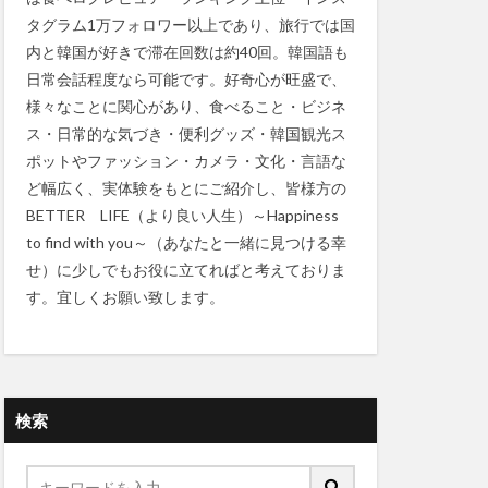
タグラム1万フォロワー以上であり、旅行では国
内と韓国が好きで滞在回数は約40回。韓国語も
日常会話程度なら可能です。好奇心が旺盛で、
様々なことに関心があり、食べること・ビジネ
ス・日常的な気づき・便利グッズ・韓国観光ス
ポットやファッション・カメラ・文化・言語な
ど幅広く、実体験をもとにご紹介し、皆様方の
BETTER LIFE（より良い人生）～Happiness
to find with you～（あなたと一緒に見つける幸
せ）に少しでもお役に立てればと考えておりま
す。宜しくお願い致します。
検索