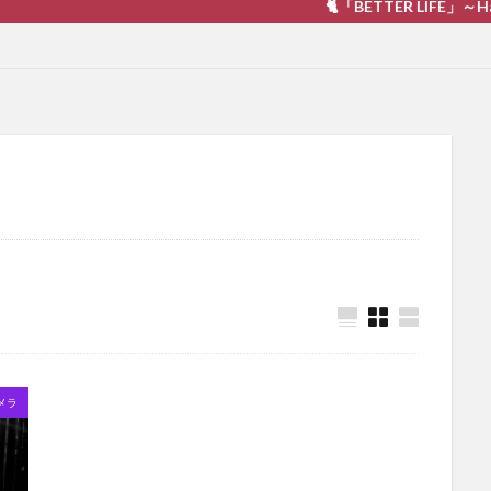
🐈「BETTER LIFE」～Happiness 
メラ