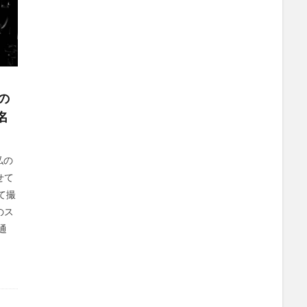
の
名
私の
せて
て撮
のス
通