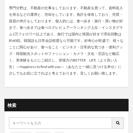
専門分野は、不動産の仕事をしております。不動産を買って、賃料収入
を得るなどの運用と、売却をしています。免許を保有しており、売買・
賃貸の仲介もしております。個人的には、食べ歩き・旅行・買い物が好
きで、食べ歩きでは食べログレビュア―ランキング上位・インスタグラ
ム1万フォロワー以上であり、旅行では国内と韓国が好きで滞在回数は
約40回。韓国語も日常会話程度なら可能です。好奇心が旺盛で、様々な
ことに関心があり、食べること・ビジネス・日常的な気づき・便利グッ
ズ・韓国観光スポットやファッション・カメラ・文化・言語など幅広
く、実体験をもとにご紹介し、皆様方のBETTER LIFE（より良い人
生）～Happiness to find with you～（あなたと一緒に見つける幸せ）に
少しでもお役に立てればと考えております。宜しくお願い致します。
検索