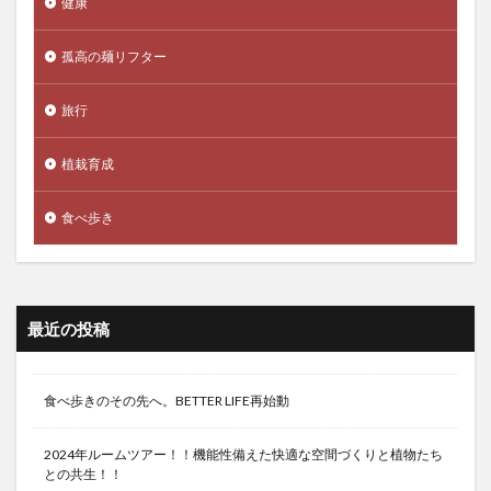
健康
孤高の麺リフター
旅行
植栽育成
食べ歩き
最近の投稿
食べ歩きのその先へ。BETTER LIFE再始動
2024年ルームツアー！！機能性備えた快適な空間づくりと植物たち
との共生！！