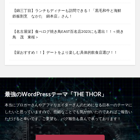
【錦三丁目】ランチもディナーも訪問できる！「黒毛和牛と海鮮
鉄板割烹 なかた 錦本店」さん！
【名古屋栄】食べログ焼き鳥EAST百名店2023にも選出！！＜焼き
鳥 茂 東桜＞
【栄おすすめ！！】デートをより楽しむ具体的飲食店選び！！
最強のWordPressテーマ「THE THOR」
本当にブロガーさんやアフィリエイターさんのためになる日本一のテーマに
したいと思っていますので、些細なことでも気が付いたのであればご報告い
ただけると幸いです。ご要望も、バグ報告も喜んで承っております！