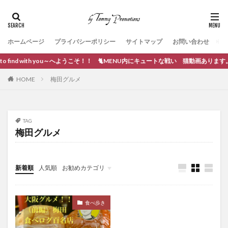
ホームページ
プライバシーポリシー
サイトマップ
お問い合わせ
to find with you～へようこそ！！ 🐈MENU内にキュートな戦い 猫動画あります。
HOME
梅田グルメ
TAG
梅田グルメ
新着順
人気順
お勧めカテゴリ
ブログ作成
食べ歩き