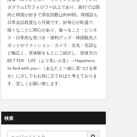
タグラム1万フォロワー以上であり、旅行では国
内と韓国が好きで滞在回数は約40回。韓国語も
日常会話程度なら可能です。好奇心が旺盛で、
様々なことに関心があり、食べること・ビジネ
ス・日常的な気づき・便利グッズ・韓国観光ス
ポットやファッション・カメラ・文化・言語な
ど幅広く、実体験をもとにご紹介し、皆様方の
BETTER LIFE（より良い人生）～Happiness
to find with you～（あなたと一緒に見つける幸
せ）に少しでもお役に立てればと考えておりま
す。宜しくお願い致します。
検索