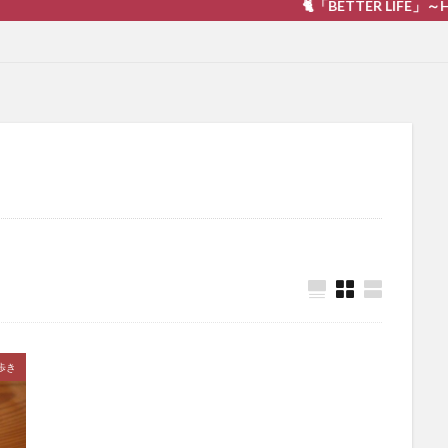
🐈「BETTER LIFE」～Happiness
歩き