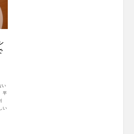
ン
で
ない
、平
創
しい