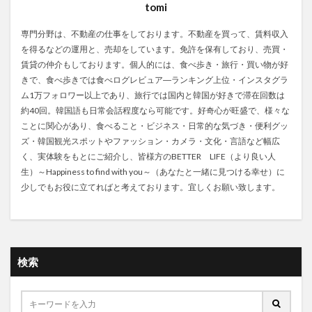
tomi
専門分野は、不動産の仕事をしております。不動産を買って、賃料収入
を得るなどの運用と、売却をしています。免許を保有しており、売買・
賃貸の仲介もしております。個人的には、食べ歩き・旅行・買い物が好
きで、食べ歩きでは食べログレビュア―ランキング上位・インスタグラ
ム1万フォロワー以上であり、旅行では国内と韓国が好きで滞在回数は
約40回。韓国語も日常会話程度なら可能です。好奇心が旺盛で、様々な
ことに関心があり、食べること・ビジネス・日常的な気づき・便利グッ
ズ・韓国観光スポットやファッション・カメラ・文化・言語など幅広
く、実体験をもとにご紹介し、皆様方のBETTER LIFE（より良い人
生）～Happiness to find with you～（あなたと一緒に見つける幸せ）に
少しでもお役に立てればと考えております。宜しくお願い致します。
検索