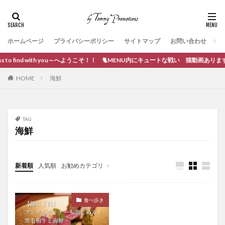
ホームページ
プライバシーポリシー
サイトマップ
お問い合わせ
s to find with you～へようこそ！！ 🐈MENU内にキュートな戦い 猫動画あります。
HOME
海鮮
TAG
海鮮
新着順
人気順
お勧めカテゴリ
ブログ作成
食べ歩き