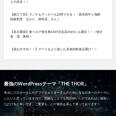
との共生！！
【錦三丁目】ランチもディナーも訪問できる！「黒毛和牛と海鮮
鉄板割烹 なかた 錦本店」さん！
【名古屋栄】食べログ焼き鳥EAST百名店2023にも選出！！＜焼き
鳥 茂 東桜＞
【栄おすすめ！！】デートをより楽しむ具体的飲食店選び！！
最強のWordPressテーマ「THE THOR」
本当にブロガーさんやアフィリエイターさんのためになる日本一のテーマに
したいと思っていますので、些細なことでも気が付いたのであればご報告い
ただけると幸いです。ご要望も、バグ報告も喜んで承っております！