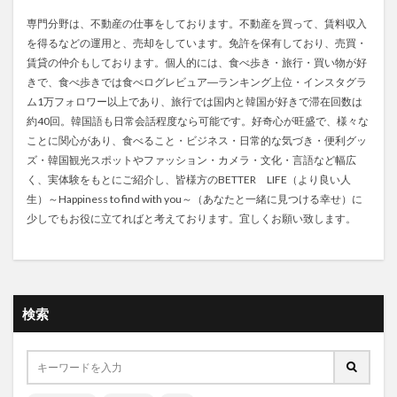
専門分野は、不動産の仕事をしております。不動産を買って、賃料収入
を得るなどの運用と、売却をしています。免許を保有しており、売買・
賃貸の仲介もしております。個人的には、食べ歩き・旅行・買い物が好
きで、食べ歩きでは食べログレビュア―ランキング上位・インスタグラ
ム1万フォロワー以上であり、旅行では国内と韓国が好きで滞在回数は
約40回。韓国語も日常会話程度なら可能です。好奇心が旺盛で、様々な
ことに関心があり、食べること・ビジネス・日常的な気づき・便利グッ
ズ・韓国観光スポットやファッション・カメラ・文化・言語など幅広
く、実体験をもとにご紹介し、皆様方のBETTER LIFE（より良い人
生）～Happiness to find with you～（あなたと一緒に見つける幸せ）に
少しでもお役に立てればと考えております。宜しくお願い致します。
検索