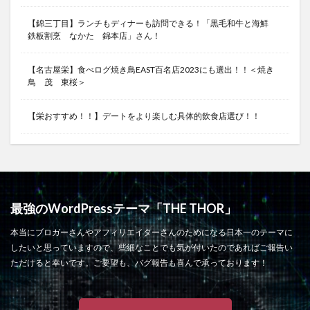
【錦三丁目】ランチもディナーも訪問できる！「黒毛和牛と海鮮
鉄板割烹 なかた 錦本店」さん！
【名古屋栄】食べログ焼き鳥EAST百名店2023にも選出！！＜焼き
鳥 茂 東桜＞
【栄おすすめ！！】デートをより楽しむ具体的飲食店選び！！
最強のWordPressテーマ「THE THOR」
本当にブロガーさんやアフィリエイターさんのためになる日本一のテーマに
したいと思っていますので、些細なことでも気が付いたのであればご報告い
ただけると幸いです。ご要望も、バグ報告も喜んで承っております！