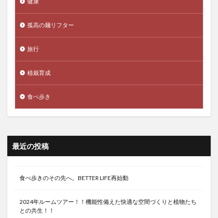
健康
孤高の麺リフター
旅行
植栽育成
食べ歩き
最近の投稿
食べ歩きのその先へ。BETTER LIFE再始動
2024年ルームツアー！！機能性備えた快適な空間づくりと植物たち
との共生！！