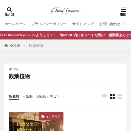
ホームページ
プライバシーポリシー
サイトマップ
お問い合わせ
s to find with you～へようこそ！！ 🐈MENU内にキュートな戦い 猫動画あります。
HOME
観葉植物
TAG
観葉植物
新着順
人気順
お勧めカテゴリ
ブログ作成
インテリア