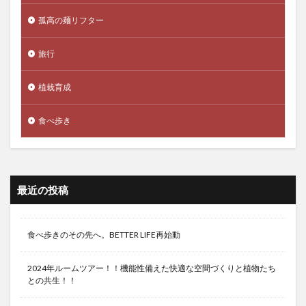
孤高の麺リフター
旅行
植栽育成
食べ歩き
最近の投稿
食べ歩きのその先へ。BETTER LIFE再始動
2024年ルームツアー！！機能性備えた快適な空間づくりと植物たち
との共生！！