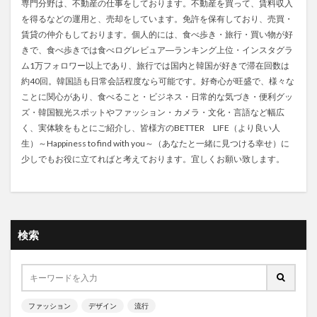
専門分野は、不動産の仕事をしております。不動産を買って、賃料収入
を得るなどの運用と、売却をしています。免許を保有しており、売買・
賃貸の仲介もしております。個人的には、食べ歩き・旅行・買い物が好
きで、食べ歩きでは食べログレビュア―ランキング上位・インスタグラ
ム1万フォロワー以上であり、旅行では国内と韓国が好きで滞在回数は
約40回。韓国語も日常会話程度なら可能です。好奇心が旺盛で、様々な
ことに関心があり、食べること・ビジネス・日常的な気づき・便利グッ
ズ・韓国観光スポットやファッション・カメラ・文化・言語など幅広
く、実体験をもとにご紹介し、皆様方のBETTER LIFE（より良い人
生）～Happiness to find with you～（あなたと一緒に見つける幸せ）に
少しでもお役に立てればと考えております。宜しくお願い致します。
検索
ファッション
デザイン
流行