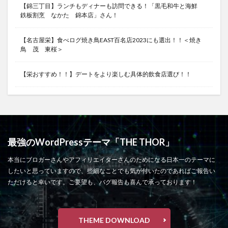
【錦三丁目】ランチもディナーも訪問できる！「黒毛和牛と海鮮
鉄板割烹 なかた 錦本店」さん！
【名古屋栄】食べログ焼き鳥EAST百名店2023にも選出！！＜焼き
鳥 茂 東桜＞
【栄おすすめ！！】デートをより楽しむ具体的飲食店選び！！
最強のWordPressテーマ「THE THOR」
本当にブロガーさんやアフィリエイターさんのためになる日本一のテーマに
したいと思っていますので、些細なことでも気が付いたのであればご報告い
ただけると幸いです。ご要望も、バグ報告も喜んで承っております！
THEME DOWNLOAD