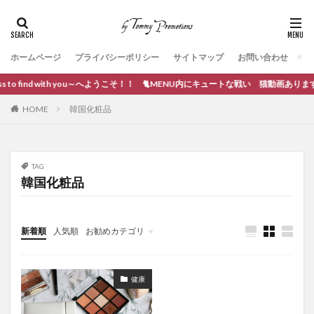
ホームページ
プライバシーポリシー
サイトマップ
お問い合わせ
 to find with you～へようこそ！！ 🐈MENU内にキュートな戦い 猫動画あります。
HOME
韓国化粧品
TAG
韓国化粧品
新着順
人気順
お勧めカテゴリ
ブログ作成
健康