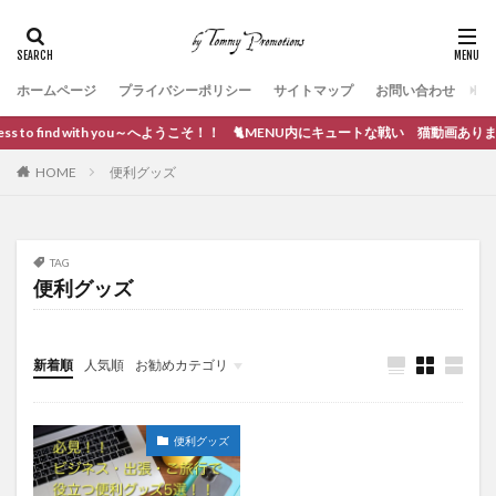
ホームページ
プライバシーポリシー
サイトマップ
お問い合わせ
s to find with you～へようこそ！！ 🐈MENU内にキュートな戦い 猫動画あります。
HOME
便利グッズ
TAG
便利グッズ
新着順
人気順
お勧めカテゴリ
ブログ作成
便利グッズ