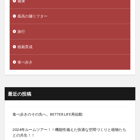
健康
孤高の麺リフター
旅行
植栽育成
食べ歩き
最近の投稿
食べ歩きのその先へ。BETTER LIFE再始動
2024年ルームツアー！！機能性備えた快適な空間づくりと植物たち
との共生！！