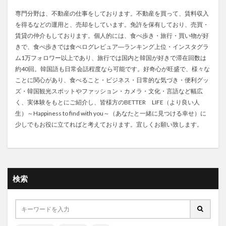
専門分野は、不動産の仕事をしております。不動産を買って、賃料収入
を得るなどの運用と、売却をしています。免許を保有しており、売買・
賃貸の仲介もしております。個人的には、食べ歩き・旅行・買い物が好
きで、食べ歩きでは食べログレビュア―ランキング上位・インスタグラ
ム1万フォロワー以上であり、旅行では国内と韓国が好きで滞在回数は
約40回。韓国語も日常会話程度なら可能です。好奇心が旺盛で、様々な
ことに関心があり、食べること・ビジネス・日常的な気づき・便利グッ
ズ・韓国観光スポットやファッション・カメラ・文化・言語など幅広
く、実体験をもとにご紹介し、皆様方のBETTER LIFE（より良い人
生）～Happiness to find with you～（あなたと一緒に見つける幸せ）に
少しでもお役に立てればと考えております。宜しくお願い致します。
検索