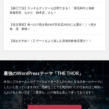
【錦三丁目】ランチもディナーも訪問できる！「黒毛和牛と海鮮
鉄板割烹 なかた 錦本店」さん！
【名古屋栄】食べログ焼き鳥EAST百名店2023にも選出！！＜焼き
鳥 茂 東桜＞
【栄おすすめ！！】デートをより楽しむ具体的飲食店選び！！
最強のWordPressテーマ「THE THOR」
本当にブロガーさんやアフィリエイターさんのためになる日本一のテーマに
したいと思っていますので、些細なことでも気が付いたのであればご報告い
ただけると幸いです。ご要望も、バグ報告も喜んで承っております！