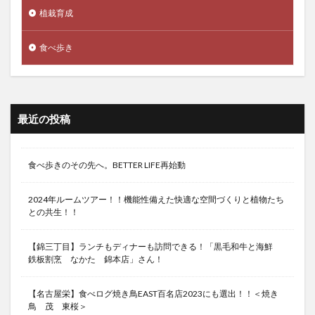
植栽育成
食べ歩き
最近の投稿
食べ歩きのその先へ。BETTER LIFE再始動
2024年ルームツアー！！機能性備えた快適な空間づくりと植物たち
との共生！！
【錦三丁目】ランチもディナーも訪問できる！「黒毛和牛と海鮮
鉄板割烹 なかた 錦本店」さん！
【名古屋栄】食べログ焼き鳥EAST百名店2023にも選出！！＜焼き
鳥 茂 東桜＞