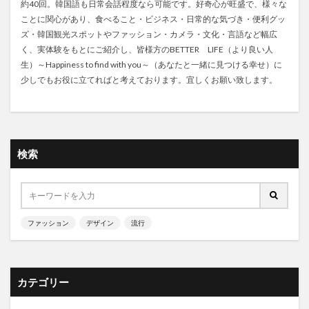
約40回。韓国語も日常会話程度なら可能です。好奇心が旺盛で、様々な
ことに関心があり、食べること・ビジネス・日常的な気づき・便利グッ
ズ・韓国観光スポットやファッション・カメラ・文化・言語など幅広
く、実体験をもとにご紹介し、皆様方のBETTER LIFE（より良い人
生）～Happiness to find with you～（あなたと一緒に見つける幸せ）に
少しでもお役に立てればと考えております。宜しくお願い致します。
検索
ファッション
デザイン
流行
カテゴリー