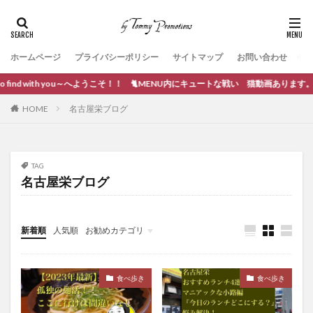
ホームページ
プライバシーポリシー
サイトマップ
お問い合わせ
o find with you～へようこそ！！ 🐈MENU内にキュートな戦い 猫動画あります。
HOME
名古屋栄ブログ
TAG
名古屋栄ブログ
新着順
人気順
お勧めカテゴリ
ブログ作成
食べ歩き
食べ歩き