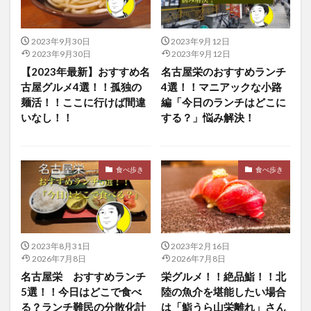
2023年9月30日
2023年9月12日
2023年9月30日
2023年9月12日
【2023年最新】おすすめ名
名古屋栄のおすすめランチ
古屋グルメ4選！！孤独の
4選！！マニアックな小路
麺活！！ここに行けば間違
編「今日のランチはどこに
いなし！！
する？」悩み解決！
食べ歩き
食べ歩き
2023年8月31日
2023年2月16日
2026年7月8日
2026年7月8日
名古屋栄 おすすめランチ
栄グルメ！！絶品鮨！！北
5選！！今日はどこで食べ
陸の魚介を堪能したい場合
る？ランチ難民の分散化計
は「鮨うら山栄離れ」さん