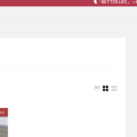
🐈「BETTER LIFE」～Happiness
歩き