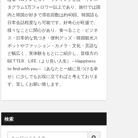
タグラム1万フォロワー以上であり、旅行では国
内と韓国が好きで滞在回数は約40回。韓国語も
日常会話程度なら可能です。好奇心が旺盛で、
様々なことに関心があり、食べること・ビジネ
ス・日常的な気づき・便利グッズ・韓国観光ス
ポットやファッション・カメラ・文化・言語な
ど幅広く、実体験をもとにご紹介し、皆様方の
BETTER LIFE（より良い人生）～Happiness
to find with you～（あなたと一緒に見つける幸
せ）に少しでもお役に立てればと考えておりま
す。宜しくお願い致します。
検索