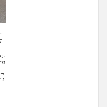
ア
古
べ歩
では
ーカ
…]