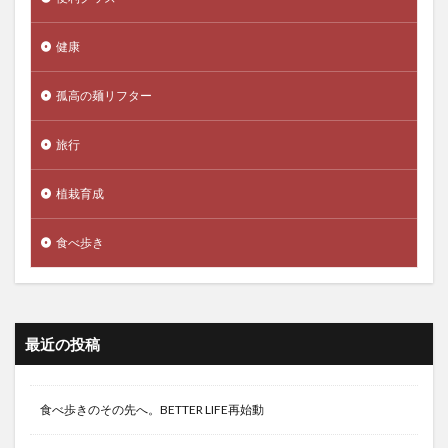
健康
孤高の麺リフター
旅行
植栽育成
食べ歩き
最近の投稿
食べ歩きのその先へ。BETTER LIFE再始動