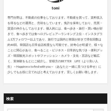
tomi
専門分野は、不動産の仕事をしております。不動産を買って、賃料収入
を得るなどの運用と、売却をしています。免許を保有しており、売買・
賃貸の仲介もしております。個人的には、食べ歩き・旅行・買い物が好
きで、食べ歩きでは食べログレビュア―ランキング上位・インスタグラ
ム1万フォロワー以上であり、旅行では国内と韓国が好きで滞在回数は
約40回。韓国語も日常会話程度なら可能です。好奇心が旺盛で、様々な
ことに関心があり、食べること・ビジネス・日常的な気づき・便利グッ
ズ・韓国観光スポットやファッション・カメラ・文化・言語など幅広
く、実体験をもとにご紹介し、皆様方のBETTER LIFE（より良い人
生）～Happiness to find with you～（あなたと一緒に見つける幸せ）に
少しでもお役に立てればと考えております。宜しくお願い致します。
検索