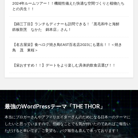
2024年ルームツアー！！機能性備えた快適な空間づくりと植物たち
との共生！！
【錦三丁目】ランチもディナーも訪問できる！「黒毛和牛と海鮮
鉄板割烹 なかた 錦本店」さん！
【名古屋栄】食べログ焼き鳥EAST百名店2023にも選出！！＜焼き
鳥 茂 東桜＞
【栄おすすめ！！】デートをより楽しむ具体的飲食店選び！！
最強のWordPressテーマ「THE THOR」
本当にブロガーさんやアフィリエイターさんのためになる日本一のテーマに
したいと思っていますので、些細なことでも気が付いたのであればご報告い
ただけると幸いです。ご要望も、バグ報告も喜んで承っております！