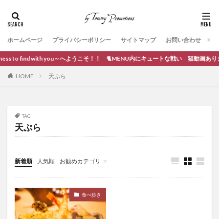
ホームページ
プライバシーポリシー
サイトマップ
お問い合わせ
ss to find with you～へようこそ！！ 🐈MENU内にキュートな戦い 猫動画あります。
HOME
天ぷら
TAG
天ぷら
新着順
人気順
お勧めカテゴリ
ブログ作成
食べ歩き