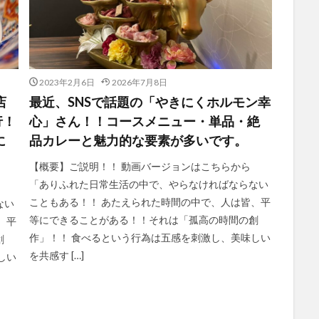
2023年2月6日
2026年7月8日
店
最近、SNSで話題の「やきにくホルモン幸
行！
心」さん！！コースメニュー・単品・絶
に
品カレーと魅力的な要素が多いです。
【概要】ご説明！！ 動画バージョンはこちらから
「ありふれた日常生活の中で、やらなければならない
こともある！！ あたえられた時間の中で、人は皆、平
ない
等にできることがある！！それは「孤高の時間の創
、平
作」！！ 食べるという行為は五感を刺激し、美味しい
創
を共感す […]
しい