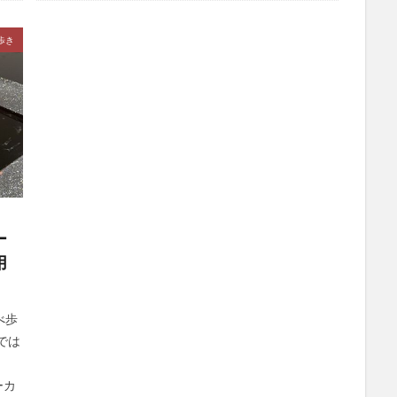
歩き
ー
用
べ歩
では
ーカ