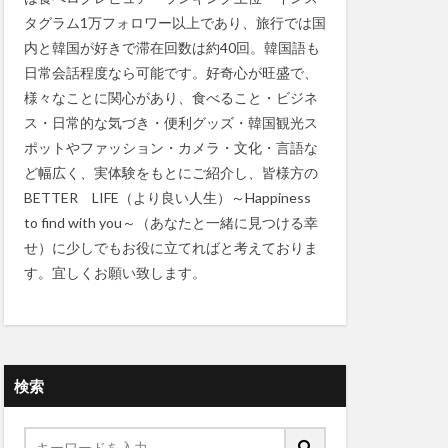
タグラム1万フォロワー以上であり、旅行では国
内と韓国が好きで滞在回数は約40回。韓国語も
日常会話程度なら可能です。好奇心が旺盛で、
様々なことに関心があり、食べること・ビジネ
ス・日常的な気づき・便利グッズ・韓国観光ス
ポットやファッション・カメラ・文化・言語な
ど幅広く、実体験をもとにご紹介し、皆様方の
BETTER LIFE（より良い人生）～Happiness
to find with you～（あなたと一緒に見つける幸
せ）に少しでもお役に立てればと考えておりま
す。宜しくお願い致します。
検索