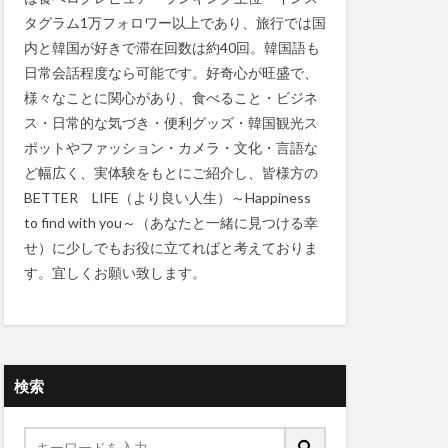
タグラム1万フォロワー以上であり、旅行では国
内と韓国が好きで滞在回数は約40回。韓国語も
日常会話程度なら可能です。好奇心が旺盛で、
様々なことに関心があり、食べること・ビジネ
ス・日常的な気づき・便利グッズ・韓国観光ス
ポットやファッション・カメラ・文化・言語な
ど幅広く、実体験をもとにご紹介し、皆様方の
BETTER LIFE（より良い人生）～Happiness
to find with you～（あなたと一緒に見つける幸
せ）に少しでもお役に立てればと考えておりま
す。宜しくお願い致します。
検索