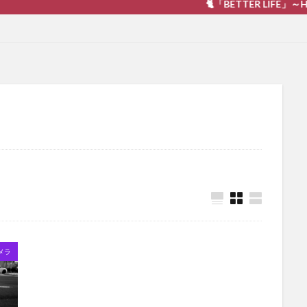
🐈「BETTER LIFE」～Happiness
メラ