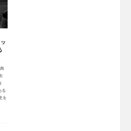
ョッ
る
寺商
街
在
ある
史を