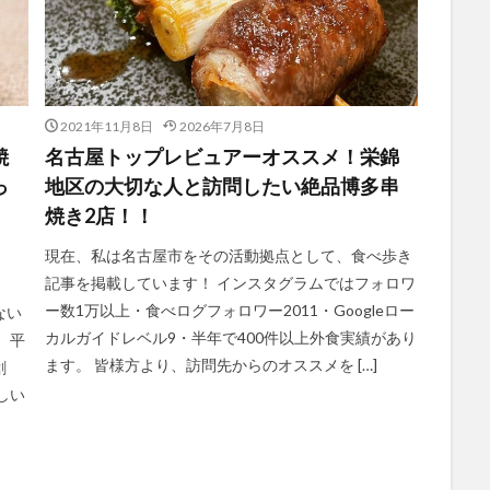
2021年11月8日
2026年7月8日
焼
名古屋トップレビュアーオススメ！栄錦
っ
地区の大切な人と訪問したい絶品博多串
り
焼き2店！！
現在、私は名古屋市をその活動拠点として、食べ歩き
記事を掲載しています！ インスタグラムではフォロワ
ー数1万以上・食べログフォロワー2011・Googleロー
ない
カルガイドレベル9・半年で400件以上外食実績があり
、平
ます。 皆様方より、訪問先からのオススメを […]
創
しい