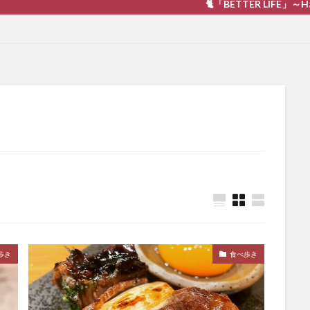
🐈「BETTER LIFE」～Happiness 
歩き
食べ歩き