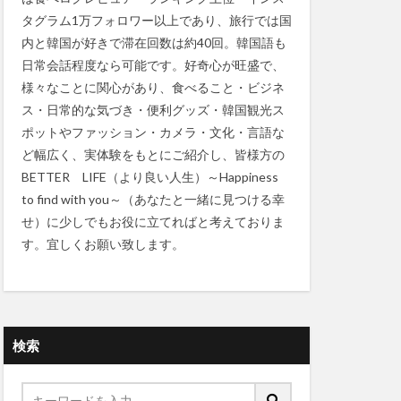
タグラム1万フォロワー以上であり、旅行では国
内と韓国が好きで滞在回数は約40回。韓国語も
日常会話程度なら可能です。好奇心が旺盛で、
様々なことに関心があり、食べること・ビジネ
ス・日常的な気づき・便利グッズ・韓国観光ス
ポットやファッション・カメラ・文化・言語な
ど幅広く、実体験をもとにご紹介し、皆様方の
BETTER LIFE（より良い人生）～Happiness
to find with you～（あなたと一緒に見つける幸
せ）に少しでもお役に立てればと考えておりま
す。宜しくお願い致します。
検索